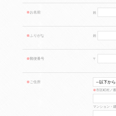
お名前
※
姓
ふりがな
※
姓
郵便番号
※
〒
ご住所
※
市区町村／
※
マンション・