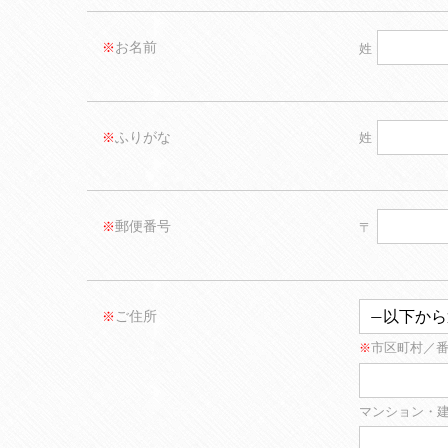
お名前
※
姓
ふりがな
※
姓
郵便番号
※
〒
ご住所
※
市区町村／
※
マンション・