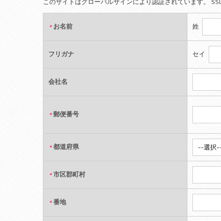
このサイトはグローバルサインにより認証されています。 S
お名前
姓
＊
フリガナ
セイ
会社名
郵便番号
＊
都道府県
＊
市区郡町村
＊
番地
＊