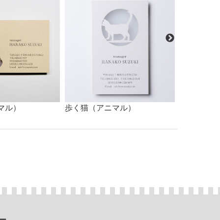
マル）
歩く猫（アニマル）
座る猫（ア
ー