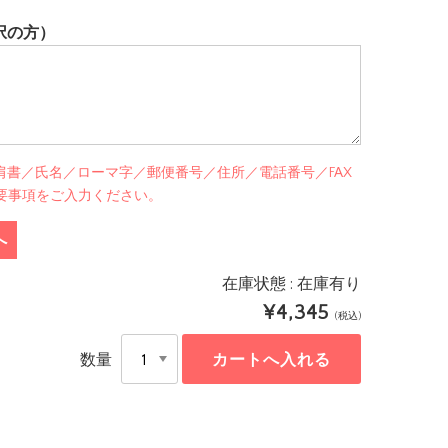
択の方）
書／氏名／ローマ字／郵便番号／住所／電話番号／FAX
必要事項をご入力ください。
へ
在庫状態 : 在庫有り
¥4,345
(税込)
数量