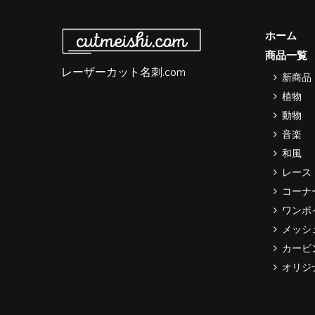
ホーム
商品一覧
レーザーカット名刺.com
新商品
植物
動物
音楽
和風
レース
コーナ
ワンポ
メッシ
カービ
オリジ