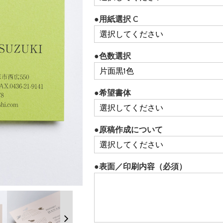
●用紙選択 C
●色数選択
●希望書体
●原稿作成について
●表面／印刷内容（必須）