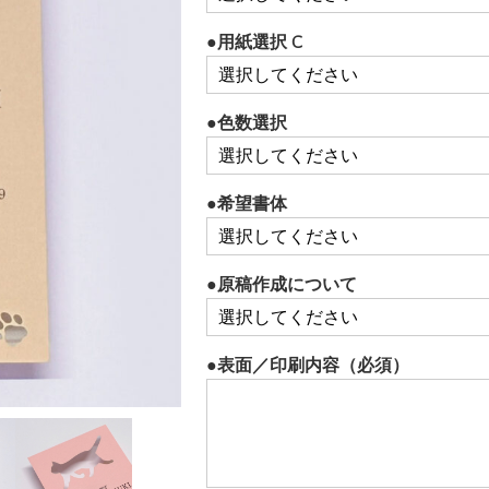
●用紙選択 C
●色数選択
●希望書体
●原稿作成について
●表面／印刷内容（必須）