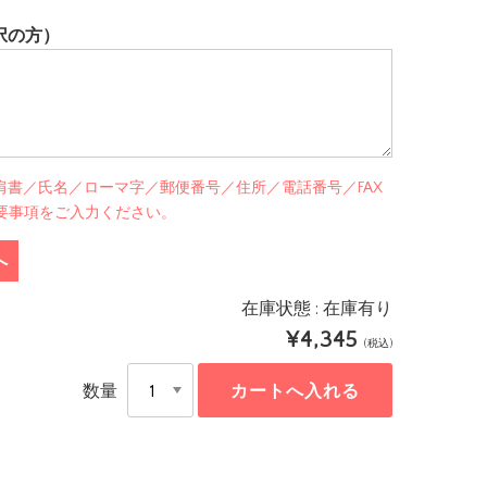
択の方）
書／氏名／ローマ字／郵便番号／住所／電話番号／FAX
必要事項をご入力ください。
へ
在庫状態 : 在庫有り
¥4,345
(税込)
数量