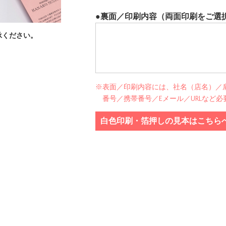
●裏面／印刷内容（両面印刷をご選
承ください。
※表面／印刷内容には、社名（店名）／肩
番号／携帯番号／Eメール／URLなど
白色印刷・箔押しの見本はこちら