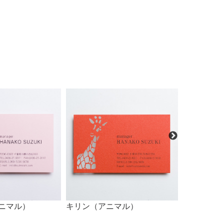
アニマル）
キリン（アニマル）
座る犬（ア